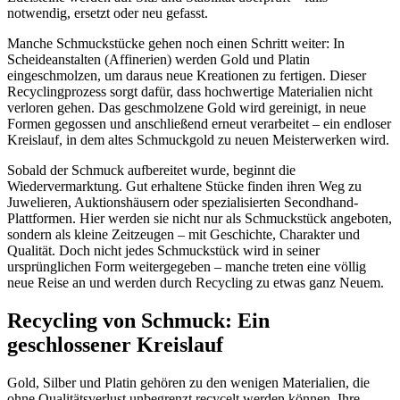
notwendig, ersetzt oder neu gefasst.
Manche Schmuckstücke gehen noch einen Schritt weiter: In
Scheideanstalten (Affinerien) werden Gold und Platin
eingeschmolzen, um daraus neue Kreationen zu fertigen. Dieser
Recyclingprozess sorgt dafür, dass hochwertige Materialien nicht
verloren gehen. Das geschmolzene Gold wird gereinigt, in neue
Formen gegossen und anschließend erneut verarbeitet – ein endloser
Kreislauf, in dem altes Schmuckgold zu neuen Meisterwerken wird.
Sobald der Schmuck aufbereitet wurde, beginnt die
Wiedervermarktung. Gut erhaltene Stücke finden ihren Weg zu
Juwelieren, Auktionshäusern oder spezialisierten Secondhand-
Plattformen. Hier werden sie nicht nur als Schmuckstück angeboten,
sondern als kleine Zeitzeugen – mit Geschichte, Charakter und
Qualität. Doch nicht jedes Schmuckstück wird in seiner
ursprünglichen Form weitergegeben – manche treten eine völlig
neue Reise an und werden durch Recycling zu etwas ganz Neuem.
Recycling von Schmuck: Ein
geschlossener Kreislauf
Gold, Silber und Platin gehören zu den wenigen Materialien, die
ohne Qualitätsverlust unbegrenzt recycelt werden können. Ihre