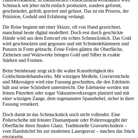
Schmuck seit jeher nicht einfach produziert, sondern geformt,
geschmiedet, gefeilt, graviert und gefasst. Das ist ein Prozess, der
Präzision, Geduld und Erfahrung verlangt.
Die Reise beginnt mit einer Skizze, oft von Hand gezeichnet,
manchmal heute digital modelliert. Doch erst durch geschickte
Hände wird aus dem Entwurf ein echtes Schmuckstück. Das Gold
wird geschmolzen und gegossen und mit Schmiedehämmern und
Punzen in Form gebracht. Feine Feilen glätten die Oberfläche,
Zieheisen und Walzwerke bringen Gold und Silber in exakte
Stärken und Formen.
Beim Steinbesatz zeigt sich die wahre Kunstfertigkeit des
Goldschmiedehandwerks. Mit winzigen Meißeln, Graviersticheln
und Mikrosägen wird eine Fassung geschnitten, die den Edelstein
hält und seine Schönheit unterstreicht. Die Edelsteine werden mit
feinen Pinzetten oder sogar Vakuumwerkzeugen platziert und mit
einer winzigen Zange, dem sogenannten Spannhebel, sicher in ihrer
Fassung verankert.
Doch damit ist das Schmuckstück noch nicht vollendet. Eine
Polierscheibe mit feinster Diamantpaste oder Polierrougegibt der
Oberfläche ihren finalen Glanz. Traditionelle Gravurtechniken –
vom Handstichel bis zur modernen Lasergravur – machen das Stück
einzigartig.