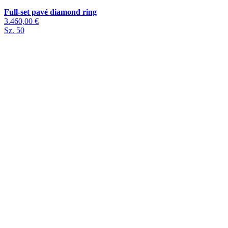
Full-set pavé diamond ring
3.460,00 €
Sz. 50