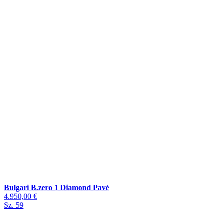
Bulgari B.zero 1 Diamond Pavé
4.950,00 €
Sz. 59