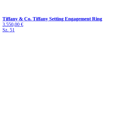
Tiffany & Co. Tiffany Setting Engagement Ring
3.550,00 €
Sz. 51