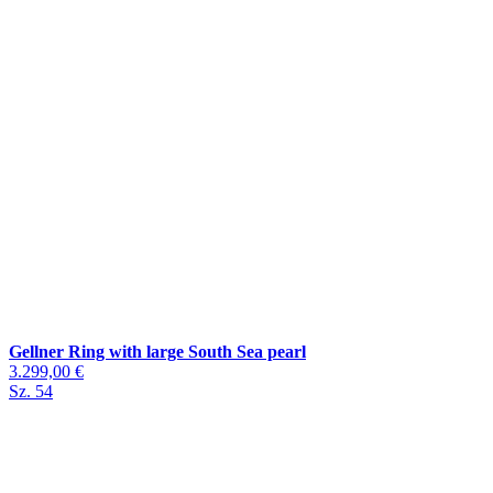
Gellner Ring with large South Sea pearl
3.299,00 €
Sz. 54