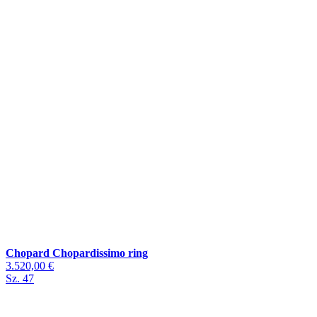
Chopard Chopardissimo ring
3.520,00 €
Sz. 47