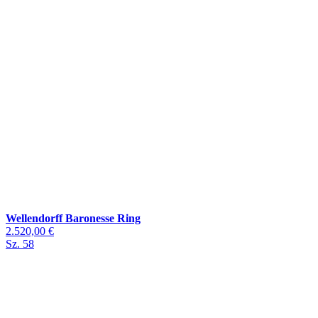
Wellendorff Baronesse Ring
2.520,00 €
Sz. 58