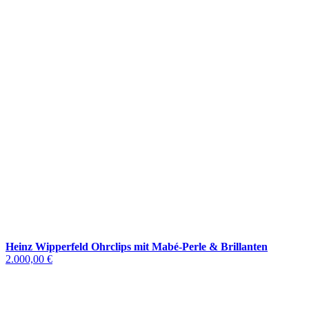
Heinz Wipperfeld Ohrclips mit Mabé-Perle & Brillanten
2.000,00 €