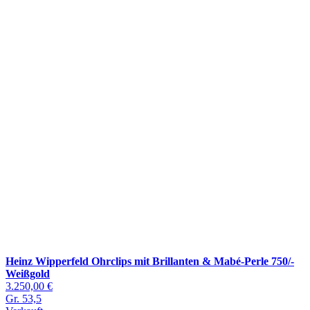
Heinz Wipperfeld Ohrclips mit Brillanten & Mabé-Perle 750/-
Weißgold
3.250,00 €
Gr. 53,5