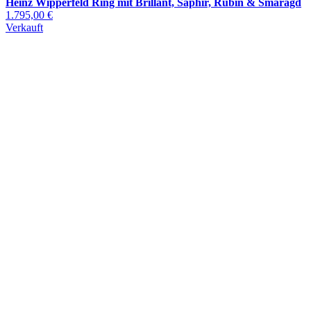
Heinz Wipperfeld Ring mit Brillant, Saphir, Rubin & Smaragd
1.795,00 €
Verkauft