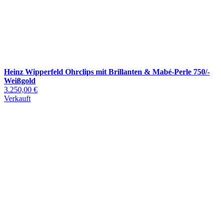
Heinz Wipperfeld Ohrclips mit Brillanten & Mabé-Perle 750/-
Weißgold
3.250,00 €
Verkauft