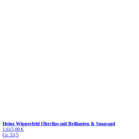
Heinz Wipperfeld Ohrclips mit Brillanten & Smaragd
1.615,00 €
Gr. 53,5