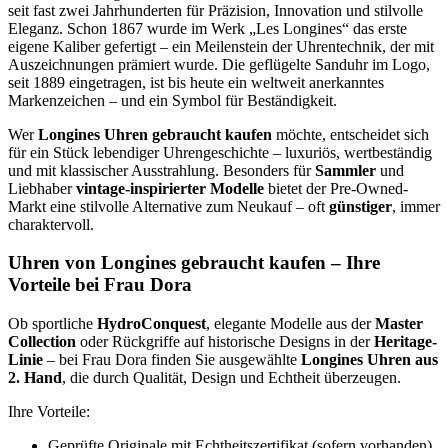
seit fast zwei Jahrhunderten für Präzision, Innovation und stilvolle
Eleganz. Schon 1867 wurde im Werk „Les Longines“ das erste
eigene Kaliber gefertigt – ein Meilenstein der Uhrentechnik, der mit
Auszeichnungen prämiert wurde. Die geflügelte Sanduhr im Logo,
seit 1889 eingetragen, ist bis heute ein weltweit anerkanntes
Markenzeichen – und ein Symbol für Beständigkeit.
Wer
Longines Uhren gebraucht kaufen
möchte, entscheidet sich
für ein Stück lebendiger Uhrengeschichte – luxuriös, wertbeständig
und mit klassischer Ausstrahlung. Besonders für
Sammler
und
Liebhaber
vintage-inspirierter Modelle
bietet der Pre-Owned-
Markt eine stilvolle Alternative zum Neukauf – oft
günstiger
, immer
charaktervoll.
Uhren von Longines gebraucht kaufen – Ihre
Vorteile bei Frau Dora
Ob sportliche
HydroConquest
, elegante Modelle aus der
Master
Collection
oder Rückgriffe auf historische Designs in der
Heritage-
Linie
– bei Frau Dora finden Sie ausgewählte
Longines Uhren aus
2. Hand
, die durch Qualität, Design und Echtheit überzeugen.
Ihre Vorteile:
Geprüfte Originale mit Echtheitszertifikat (sofern vorhanden)