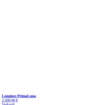
Longines PrimaLuna
2.500,00 €
Verkauft