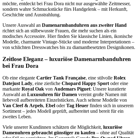
möchte, entdeckt bei Frau Dora nicht nur ausgewählte Zeitmesser,
sondern wahre Schmuckstücke fürs Handgelenk – mit Herkunft,
Geschichte und Ausstrahlung.
Unsere Auswahl an
Damenarmbanduhren aus zweiter Hand
richtet sich an stilbewusste Frauen, die mehr suchen als ein
modisches Accessoire. Hier finden Sie klassische Linien, ikonische
Modelle, charmante Vintage-Stücke und moderne Interpretationen –
von schlichten Dresswatches bis zu diamantbesetzten Designikonen.
Zeitlose Eleganz – luxuriöse Damenarmbanduhren
bei Frau Dora
Ob eine elegante
Cartier Tank Française
, eine stilvolle
Rolex
Datejust Lady
, eine zierliche
Chopard Happy Sport
oder eine
markante
Royal Oak
von
Audemars Piguet
: Unsere kuratierte
Auswahl an
Luxusuhren für Damen
vereint große Namen mit
liebevoll aufbereiteten Einzelstücken. Auch seltene Modelle von
Van Cleef & Arpels
,
Ebel
oder
Tag Heuer
finden sich in unserem
Sortiment – jedes Modell geprüft, aufbereitet und bereit für ein
zweites Leben.
Viele unserer Kundinnen schätzen die Möglichkeit,
luxuriöse
Damenuhren gebraucht günstiger zu kaufen
– ohne auf Qualität