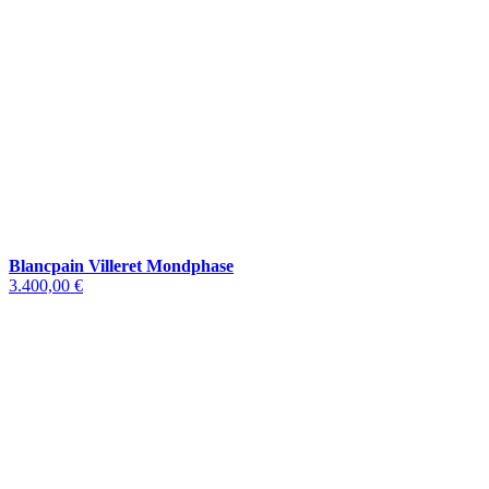
Blancpain Villeret Mondphase
3.400,00 €