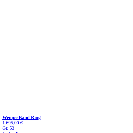
Wempe Band Ring
1.695,00 €
Gr. 53