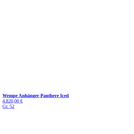
Wempe Anhänger Panthere Iced
4.820,00 €
Gr. 52