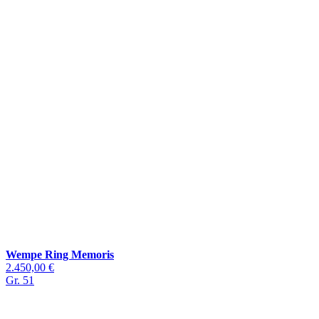
Wempe Ring Memoris
2.450,00 €
Gr. 51