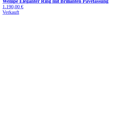
Wempe Eleganter Ring mit Brillanten Pavéfassung
1.190,00 €
Verkauft