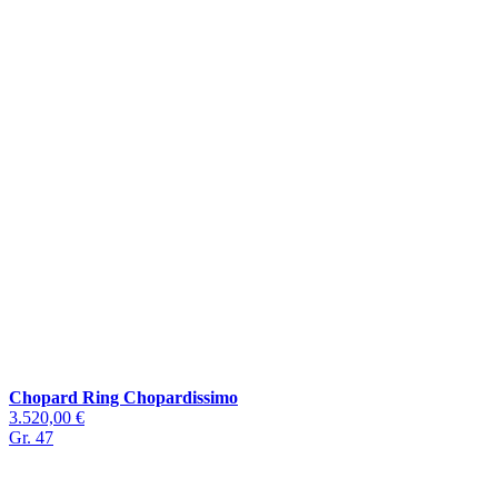
Chopard Ring Chopardissimo
3.520,00 €
Gr. 47