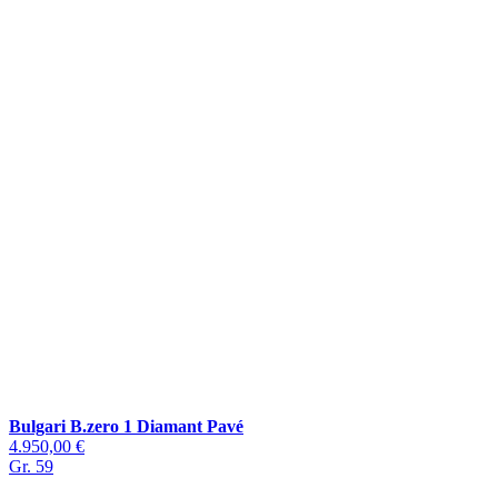
Bulgari B.zero 1 Diamant Pavé
4.950,00 €
Gr. 59