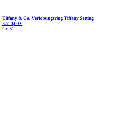
Tiffany & Co. Verlobungsring Tiffany Setting
3.550,00 €
Gr. 51