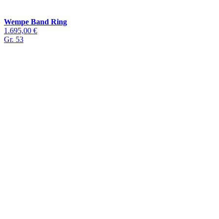
Wempe Band Ring
1.695,00 €
Gr. 53