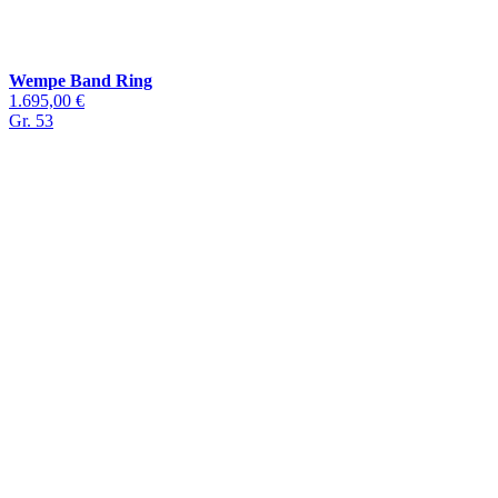
Wempe Band Ring
1.695,00 €
Gr. 53