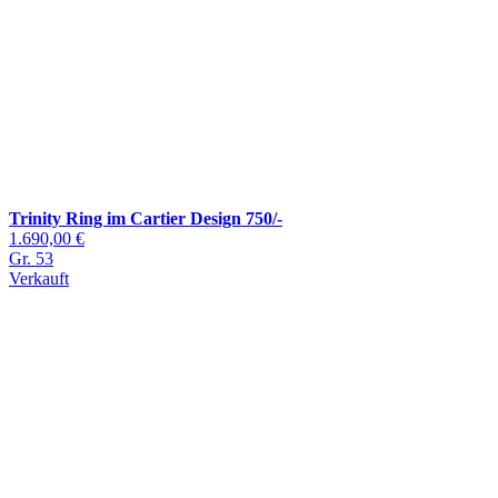
Trinity Ring im Cartier Design 750/-
1.690,00 €
Gr. 53
Verkauft