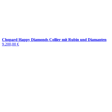
Chopard Happy Diamonds Collier mit Rubin und Diamanten
9.200,00 €