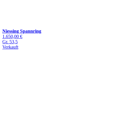
Niessing Spannring
1.650,00 €
Gr. 53,5
Verkauft