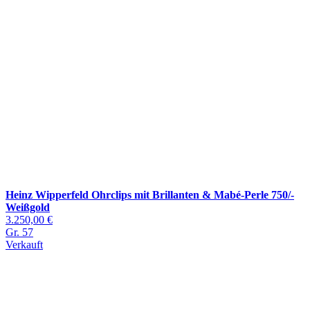
Heinz Wipperfeld Ohrclips mit Brillanten & Mabé-Perle 750/-
Weißgold
3.250,00 €
Gr. 57
Verkauft