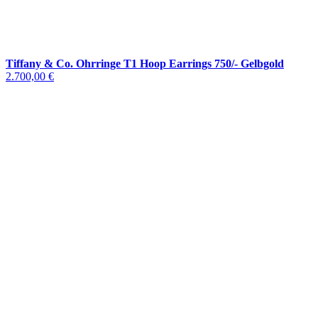
Tiffany & Co. Ohrringe T1 Hoop Earrings 750/- Gelbgold
2.700,00 €