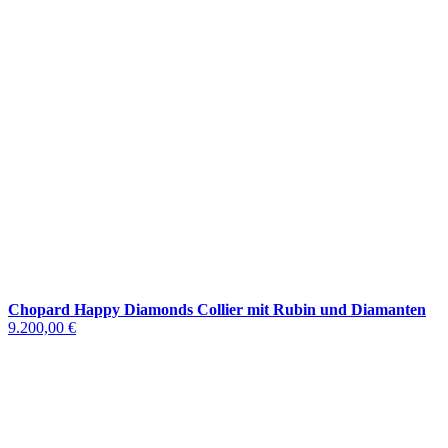
Chopard Happy Diamonds Collier mit Rubin und Diamanten
9.200,00 €