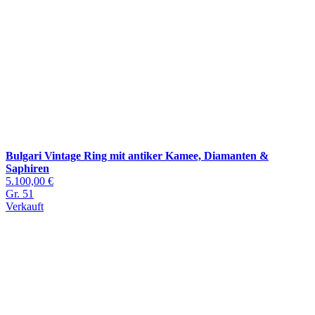
Bulgari Vintage Ring mit antiker Kamee, Diamanten &
Saphiren
5.100,00 €
Gr. 51
Verkauft