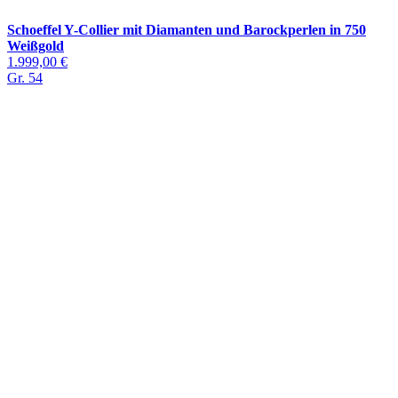
Schoeffel Y-Collier mit Diamanten und Barockperlen in 750
Weißgold
1.999,00 €
Gr. 54