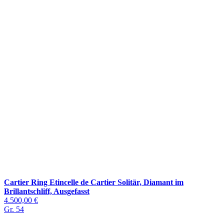
Cartier Ring Etincelle de Cartier Solitär, Diamant im
Brillantschliff, Ausgefasst
4.500,00 €
Gr. 54