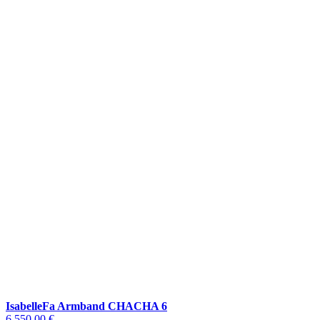
IsabelleFa Armband CHACHA 6
6.550,00 €